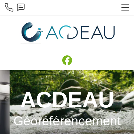
ACDEAU
Géoréférencement