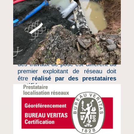
Obligation !
Depuis le 1er janvier 2018 (selon
l'arrêté du 18 juin 2014 et le décret
DT-DICT), le
récolement
cartographique des réseaux neufs
ou les modifications de réseaux
existants lorsque le maître d'ouvrage
des travaux de pose est différent du
premier exploitant de réseau doit
être
réalisé par des prestataires
certifiés
.