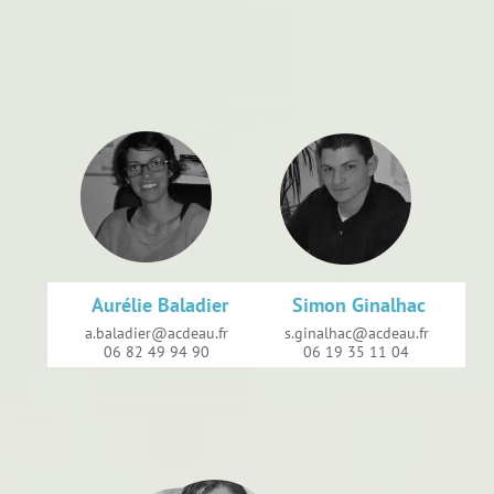
brightness_1
brightness_1
Aurélie Baladier
Simon Ginalhac
a.baladier@acdeau.fr
s.ginalhac@acdeau.fr
06 82 49 94 90
06 19 35 11 04